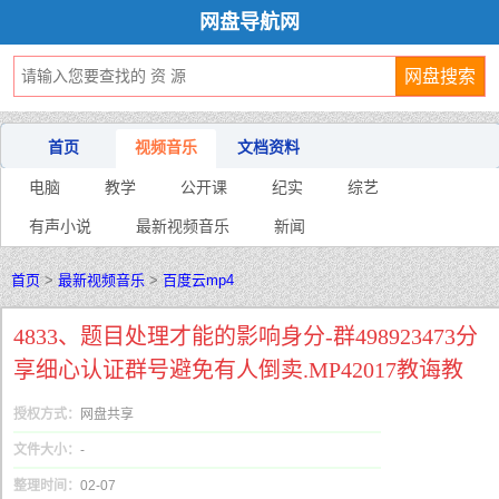
网盘导航网
首页
视频音乐
文档资料
电脑
教学
公开课
纪实
综艺
有声小说
最新视频音乐
新闻
首页
>
最新视频音乐
>
百度云mp4
4833、题目处理才能的影响身分-群498923473分
享细心认证群号避免有人倒卖.MP42017教诲教
授权方式：
网盘共享
文件大小：
-
整理时间：
02-07