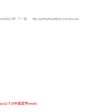
pXvidAC3中
下一篇:
Mic-aelRayRealMenLoveJesu-p4-
ayx2-T-D中英双字rmvb-