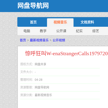
网盘导航网
首页
视频音乐
文档资料
电脑
教学
公开课
纪实
综艺
首页
>
最新视频音乐
>
公开视频
惊呼狂叫W-enaStrangerCalls197972
授权方式：
网盘共享
文件大小：
-
整理时间：
04-28
资源整理：
网盘导航网
资源分类：
最新视频音乐