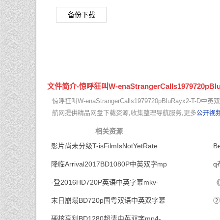
备份下载
文件简介-惊呼狂叫W-enaStrangerCalls1979720pBl
惊呼狂叫W-enaStrangerCalls1979720pBluRay
航网提供精品网盘下载资源,收集整理导航服务,更多
公开视
相关资源
影片尚未分级T-isFilmIsNotYetRate
B
降临Arrival2017BD1080P中英双字mp
q
-登2016HD720P英语中英字幕mkv-
《
末日崩塌BD720p国粤双语中英双字幕
②
硬核亨利BD1280超清中英双字mp4-