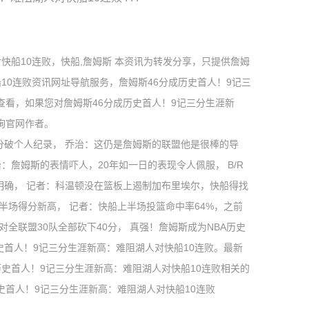
快船10连败，快船,詹姆斯 本资讯为转发分享，只提供詹姆
10连败资讯网址导航服务，詹姆斯46分成历史首人！9记三
查看，如果您对詹姆斯46分成历史首人！9记三分生涯新
询官网作者。
记三分破个人纪录， 乔治：这仍是詹姆斯的联盟他是很棒的导
：詹姆斯的表情吓人，20年如一日的表现令人佩服， B/R
明确， 记者：科温顿没在篮板上遏制加布里埃尔，快船得找
半场得分新高， 记者：快船上半场投篮命中率64%，之前
全联盟30队全部砍下40分， 真强！詹姆斯成为NBA历史
史首人！9记三分生涯新高：难阻湖人对快船10连败。最新
成历史首人！9记三分生涯新高：难阻湖人对快船10连败相关的
史首人！9记三分生涯新高：难阻湖人对快船10连败