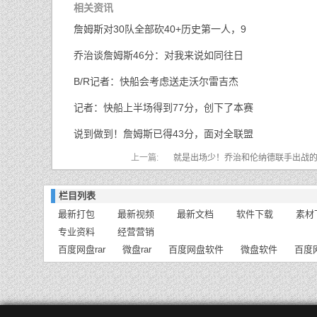
相关资讯
詹姆斯对30队全部砍40+历史第一人，9
乔治谈詹姆斯46分：对我来说如同往日
B/R记者：快船会考虑送走沃尔雷吉杰
记者：快船上半场得到77分，创下了本赛
说到做到！詹姆斯已得43分，面对全联盟
上一篇:
就是出场少！乔治和伦纳德联手出战
为71胜28负
栏目列表
最新打包
最新视频
最新文档
软件下载
素材
专业资料
经营营销
百度网盘rar
微盘rar
百度网盘软件
微盘软件
百度