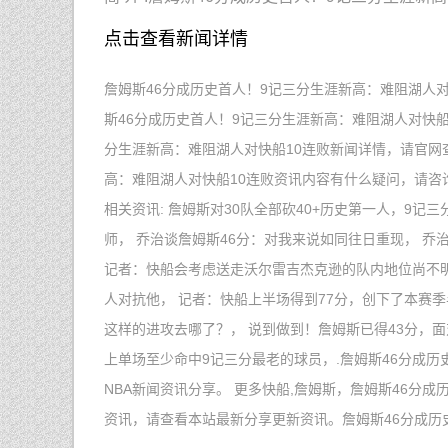
点击查看新闻详情
詹姆斯46分成历史首人！9记三分生涯新高：难阻湖人对
斯46分成历史首人！9记三分生涯新高：难阻湖人对快船
分生涯新高：难阻湖人对快船10连败新闻详情，请官网
高：难阻湖人对快船10连败资讯内容有什么疑问，请咨
相关资讯: 詹姆斯对30队全部砍40+历史第一人，9
师， 乔治谈詹姆斯46分：对我来说如同往日重现， 乔治
记者：快船会考虑送走沃尔雷吉杰克逊的队内地位尚不
人对抗他， 记者：快船上半场得到77分，创下了本赛季
这样的进攻去哪了？， 说到做到！詹姆斯已得43分，面对
上单场至少命中9记三分最老的球员，.詹姆斯46分成历
NBA新闻资讯分享。 更多快船,詹姆斯，詹姆斯46分
资讯，请查看本站最新分享更新资讯。詹姆斯46分成历