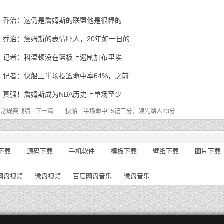
乔治：这仍是詹姆斯的联盟他是很棒的
乔治：詹姆斯的表情吓人，20年如一日的
记者：科温顿没在篮板上遏制加布里埃
记者：快船上半场投篮命中率64%，之前
真强！詹姆斯成为NBA历史上单场至少
的常规赛战绩
下一篇:
快船上半场命中15记三分，领先湖人23分
下载
源码下载
手机软件
模板下载
壁纸下载
图片下载
网盘视频
微盘视频
百度网盘音乐
微盘音乐