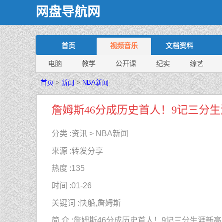
网盘导航网
首页
视频音乐
文档资料
电脑
教学
公开课
纪实
综艺
首页
>
新闻
>
NBA新闻
詹姆斯46分成历史首人！9记三分
分类 :
资讯 > NBA新闻
来源 :
转发分享
热度 :
135
时间 :
01-26
关键词 :
快船,詹姆斯
简 介 :
詹姆斯46分成历史首人！9记三分生涯新高：难