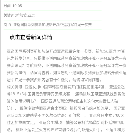
时间 :
10-05
关键词 :
新加坡,亚运
简 介 :
亚巡国际系列赛新加坡站开战亚运冠军许龙一参赛 . . .
点击查看新闻详情
亚巡国际系列赛新加坡站开战亚运冠军许龙一参赛，新加坡,亚运 本资
讯为转发分享，只提供亚巡国际系列赛新加坡站开战亚运冠军许龙一参
赛资讯网址导航服务，亚巡国际系列赛新加坡站开战亚运冠军许龙一参
赛新闻详情，请官网查看，如果您对亚巡国际系列赛新加坡站开战亚运
冠军许龙一参赛资讯内容有什么疑问，请咨询官网作者。
相关资讯: 亚运女排中国30韩国夺复赛开门红提前锁定4强， 亚运会赵
睿18+5+6中国男篮负菲律宾无缘决赛， 连场进球国足亚运队找到戴伟
浚的使用说明书?， 国足亚运队暂没添堵但主帅这句大实话让人破
防！， 戴伟浚微博晒亚运会比赛照：银鞍照白马飒沓如流星， 国足亚
运队两场大胜感受不同久尔杰维奇：别放松！， 亚运会日本女足80大
胜孟加拉国女足， 亚运会围棋项目抽签公布柯洁杨鼎新对朴廷桓申真
谞， 杭州亚运会点火方式世界首创今晚我们都是火炬手， 亚运围棋男