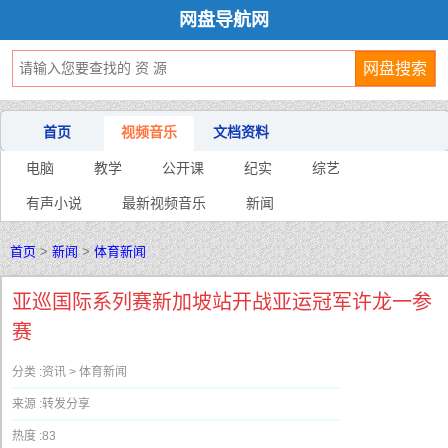
网盘导航网
首页
视频音乐
文档资料
电脑
教学
公开课
纪实
综艺
有声小说
最新视频音乐
新闻
首页
>
新闻
>
体育新闻
亚巡国际系列赛新加坡站开战亚运冠军许龙一参
赛
分类 :
资讯 > 体育新闻
来源 :
转发分享
热度 :
83