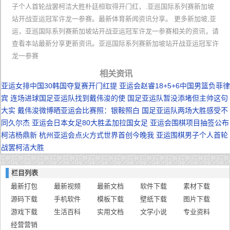
子个人首轮战罢柯洁大胜朴廷桓取得开门红，.亚巡国际系列赛新加坡
站开战亚运冠军许龙一参赛。最新体育新闻资讯分享。 更多新加坡,亚
运，亚巡国际系列赛新加坡站开战亚运冠军许龙一参赛相关的资讯，请
查看本站最新分享更新资讯。亚巡国际系列赛新加坡站开战亚运冠军许
龙一参赛
相关资讯
亚运女排中国30韩国夺复赛开门红提
亚运会赵睿18+5+6中国男篮负菲律
宾
连场进球国足亚运队找到戴伟浚的使
国足亚运队暂没添堵但主帅这句
大实
戴伟浚微博晒亚运会比赛照：银鞍照白
国足亚运队两场大胜感受不
同久尔杰
亚运会日本女足80大胜孟加拉国女足
亚运会围棋项目抽签公布
柯洁杨鼎新
杭州亚运会点火方式世界首创今晚我
亚运围棋男子个人首轮
战罢柯洁大胜
栏目列表
最新打包
最新视频
最新文档
软件下载
素材下载
源码下载
手机软件
模板下载
壁纸下载
图片下载
游戏下载
生活百科
实用文档
文学小说
专业资料
经营营销