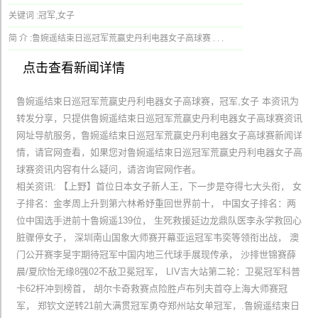
关键词 :
冠军,女子
简 介 :
鲁婉遥结束日巡冠军荒赢史丹利电器女子高球赛 . . .
点击查看新闻详情
鲁婉遥结束日巡冠军荒赢史丹利电器女子高球赛，冠军,女子 本资讯为
转发分享，只提供鲁婉遥结束日巡冠军荒赢史丹利电器女子高球赛资讯
网址导航服务，鲁婉遥结束日巡冠军荒赢史丹利电器女子高球赛新闻详
情，请官网查看，如果您对鲁婉遥结束日巡冠军荒赢史丹利电器女子高
球赛资讯内容有什么疑问，请咨询官网作者。
相关资讯: 【上野】首位日本女子新人王，下一步是夺得七大头衔， 女
子排名：金孝周上升到第六林希妤重回世界前十， 中国女子排名：两
位中国选手进前十鲁婉遥139位， 生死救援延边龙鼎队医李永学救回心
脏骤停女子， 深圳南山国象大师赛开幕亚运冠军韦奕等领衔出战， 澳
门公开赛李旻宇期待冠军中国内地三代球手展现传承， 沙排世锦赛薛
晨/夏欣怡无缘8强02不敌卫冕冠军， LIV吉大站第二轮：卫冕冠军科普
卡62杆冲到榜首， 胡尔卡奇救赛点险胜卢布列夫首夺上海大师赛冠
军， 郑钦文逆转21前大满贯冠军勇夺郑州站女单冠军，.鲁婉遥结束日