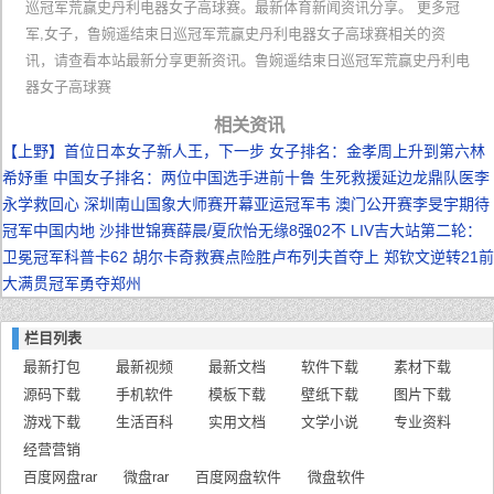
巡冠军荒赢史丹利电器女子高球赛。最新体育新闻资讯分享。 更多冠
军,女子，鲁婉遥结束日巡冠军荒赢史丹利电器女子高球赛相关的资
讯，请查看本站最新分享更新资讯。鲁婉遥结束日巡冠军荒赢史丹利电
器女子高球赛
相关资讯
【上野】首位日本女子新人王，下一步
女子排名：金孝周上升到第六林
希妤重
中国女子排名：两位中国选手进前十鲁
生死救援延边龙鼎队医李
永学救回心
深圳南山国象大师赛开幕亚运冠军韦
澳门公开赛李旻宇期待
冠军中国内地
沙排世锦赛薛晨/夏欣怡无缘8强02不
LIV吉大站第二轮：
卫冕冠军科普卡62
胡尔卡奇救赛点险胜卢布列夫首夺上
郑钦文逆转21前
大满贯冠军勇夺郑州
栏目列表
最新打包
最新视频
最新文档
软件下载
素材下载
源码下载
手机软件
模板下载
壁纸下载
图片下载
游戏下载
生活百科
实用文档
文学小说
专业资料
经营营销
百度网盘rar
微盘rar
百度网盘软件
微盘软件