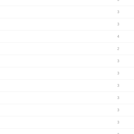
3
3
4
2
3
3
3
3
3
3