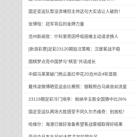
国足亚运队暂没添堵但主帅这句大实话让人破防！
张博恒：冠军背后的金牌力量
沧州新闻官：什科里奇因呼吸困难主动请求换人
[新浪彩票]足彩23120期投注策略：汉堡客战不稳
围棋梦点亮中国梦与“棋圣”共话成长
中超马莱莱破门杨云直红申花20沧州近4轮首胜
戴伟浚微博晒亚运会比赛照：银鞍照白马飒沓如流星
23119期足彩冷门排序：帕纳辛主胜全国猜中比26%
国足亚运队两场大胜感受不同久尔杰维奇：别放松！
哈维尔：海港已做好准备希望客战蓉城取得好结果
亚运会日本女足80大胜孟加拉国女足