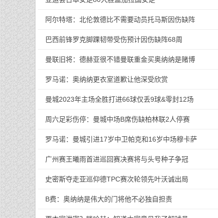
阿尔特塔：北伦敦德比不需要动员托马斯因伤缺阵
巴西前锋罗克脚踝韧带受伤预计因伤缺阵68周
曼联旧将：德赫亚很不错曼联重金买奥纳纳是赌博
罗马诺：奥纳纳更衣室道歉让他深受欣赏
曼城2023年主场全胜打进66球仅丢9球&零封12场
周六足彩伤停：曼城中场B席伤缺柏林联2人停赛
罗马诺：曼城引进17岁中卫帕克和16岁中场穆卡萨
广州赛王曦雨首进巡回赛决赛将与头号种子争冠
史密斯夺走亚巡仰德TPC赛次轮领先叶沃诚出局
B费：奥纳纳是伟大的门将他不必独自担责