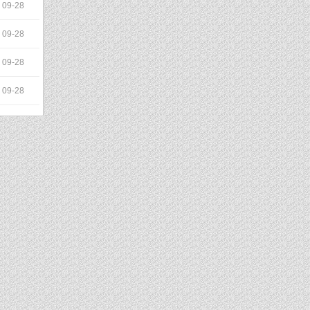
09-28
09-28
09-28
09-28