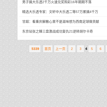
男子擒大乐透2千万火速兑奖购彩16年期期不落
精选大乐透专家：文轩中大乐透二等57万累擒4千万
甘超：看重庆解散心里不是滋味想为西南足球做贡献
东京站张之臻三盘激战成功复仇21逆转胡尔卡奇
5339
首页
上一页
2
3
4
5
6