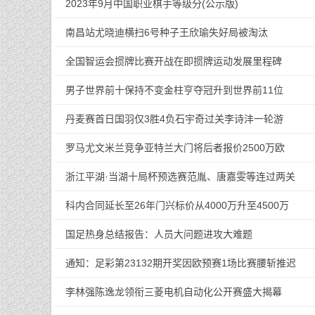
2023年9月中国职业棋手等级分(公示版)
南昌站尤晓迪横扫6号种子王欣瑜失好局被淘汰
全国智运会掼牌比赛开战在即掼牌运动发展里程碑
男子世界前十保持不变金柱亨夺冠升到世界前11位
丹麦赛首日国羽仅3胜4负石宇奇过关李诗沣一轮游
罗马尤文米兰竞争亚特兰大门将后者报价2500万欧
浙江平湖·当湖十局杯预选赛范胤、唐嘉雯等连过两关
科内合同延长至26年门兴标价从4000万升至4500万
国足热身总结报告：人员大问题进攻大难题
通知：足彩第23132期开奖因欧预赛1场比赛腰斩推迟
李林强陈逸龙领衔三菱电机自动化公开赛盛大揭幕