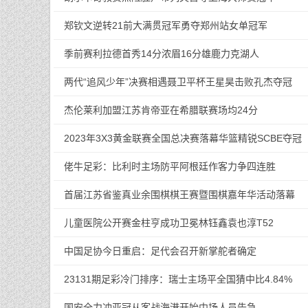
郑钦文逆转21前大满贯冠军勇夺郑州站女单冠军
季前赛利拉德首秀14分浓眉16分雄鹿力克湖人
两代“追风少年”决赛相遇聂卫平杯王星昊击败孔杰夺冠
杰伦莱利加盟江苏肯帝亚在希腊联赛场均24分
2023年3X3黄金联赛全国总决赛落幕华篮精锐SCBE夺冠
佬牛足彩：比利时主场防平阿根廷作客力争四连胜
首届江苏省鉴真业余围棋棋王赛暨围棋嘉年华活动落幕
儿童医院公开赛金柱亨成功卫冕林钰鑫袁也淳T52
中国足协今日重启：足代会召开新掌舵者确定
23131期足彩冷门排序：瑞士主场平全国猜中比4.84%
国安全力冲亚冠从客战海港开始中场人员告急