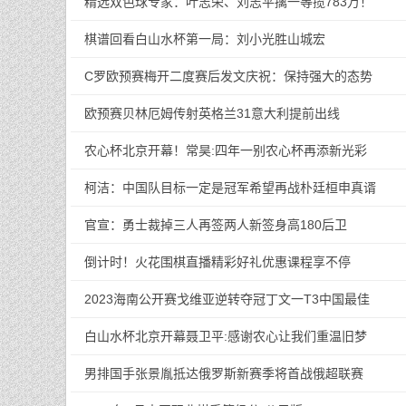
精选双色球专家：叶志荣、刘志平擒一等揽783万！
棋谱回看白山水杯第一局：刘小光胜山城宏
C罗欧预赛梅开二度赛后发文庆祝：保持强大的态势
欧预赛贝林厄姆传射英格兰31意大利提前出线
农心杯北京开幕！常昊:四年一别农心杯再添新光彩
柯洁：中国队目标一定是冠军希望再战朴廷桓申真谞
官宣：勇士裁掉三人再签两人新签身高180后卫
倒计时！火花围棋直播精彩好礼优惠课程享不停
2023海南公开赛戈维亚逆转夺冠丁文一T3中国最佳
白山水杯北京开幕聂卫平:感谢农心让我们重温旧梦
男排国手张景胤抵达俄罗斯新赛季将首战俄超联赛