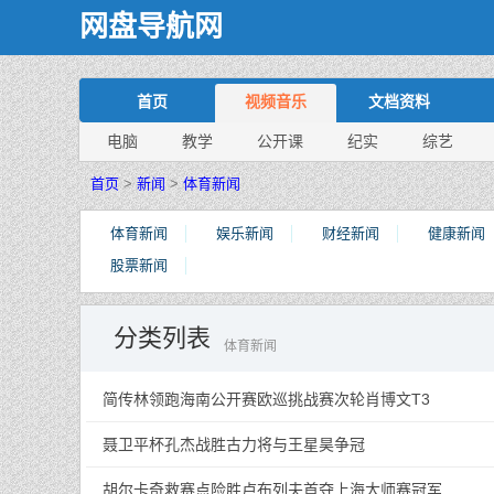
网盘导航网
首页
视频音乐
文档资料
电脑
教学
公开课
纪实
综艺
首页
>
新闻
>
体育新闻
体育新闻
娱乐新闻
财经新闻
健康新闻
股票新闻
分类列表
体育新闻
简传林领跑海南公开赛欧巡挑战赛次轮肖博文T3
聂卫平杯孔杰战胜古力将与王星昊争冠
胡尔卡奇救赛点险胜卢布列夫首夺上海大师赛冠军