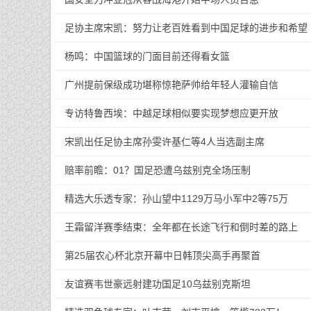
足协主席宋凯：努力让老百姓看到中国足球的进步和希望
杨鸣：中国篮球的门面目前还得看女篮
广州提前保级成功堪称惊艳萨帅给年轻人灌输自信
专访特鲁西埃：中越足球相似要实现梦想应更开放
宋凯出任足协主席孙雯许基仁等4人当选副主席
赔率前瞻：01？国足恐遭乌兹别克全场压制
精选大乐透专家：孙山望中1129万马小军中2等75万
王霜留洋赛季结束：全年都在长途飞行和倒时差的路上
第25届农心杯北京开幕中日韩顶尖高手再聚首
友谊赛韦世豪远射建功国足10乌兹别克斯坦