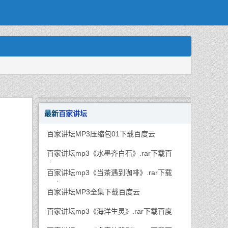
最新
百家讲坛
百家讲坛MP3压缩包01下载百度云
百家讲坛mp3《水墨齐白石》.rar下载百
度云
百家讲坛mp3《当茶遇到咖啡》.rar下载
百度云
百家讲坛MP3全集下载百度云
百家讲坛mp3《海洋生灵》.rar下载百度
云