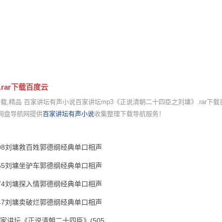
rar下载百度云
下载,精品 百家讲坛有声小说百家讲坛mp3《正说清朝二十四臣之刘墉》.rar下载
,网盘导航网提供
百家讲坛有声小说
收集整理下载导航服务！
98刘墉救百姓郭德纲经典单口相声
55刘墉坐驴车郭德纲经典单口相声
74刘墉探入情郭德纲经典单口相声
47刘墉卖破烂郭德纲经典单口相声
家讲坛《正说清朝二十四臣》(505