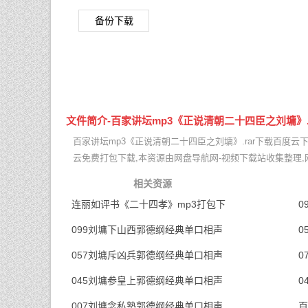
备份下载
文件简介-百家讲坛mp3《正说清朝二十四臣之刘墉》.
百家讲坛mp3《正说清朝二十四臣之刘墉》.rar下载百度云
云免费打包下载,本资源由网盘导航网-视频下载站收集整理
相关资源
连丽如评书《二十四孝》mp3打包下
0
099刘墉下山西郭德纲经典单口相声
0
057刘墉斥凶兵郭德纲经典单口相声
0
045刘墉参皇上郭德纲经典单口相声
0
007刘墉念私塾郭德纲经典单口相声
百