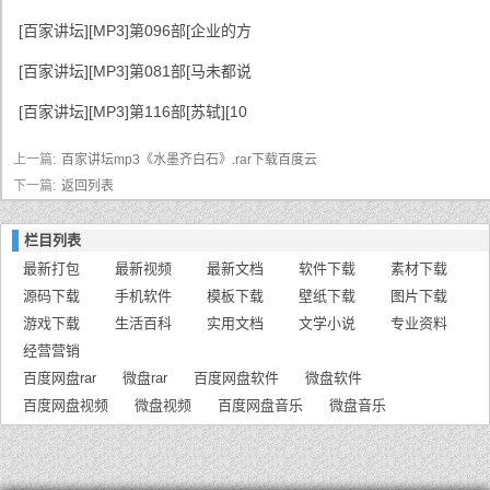
[百家讲坛][MP3]第096部[企业的方
[百家讲坛][MP3]第081部[马未都说
[百家讲坛][MP3]第116部[苏轼][10
上一篇:
百家讲坛mp3《水墨齐白石》.rar下载百度云
下一篇:
返回列表
栏目列表
最新打包
最新视频
最新文档
软件下载
素材下载
源码下载
手机软件
模板下载
壁纸下载
图片下载
游戏下载
生活百科
实用文档
文学小说
专业资料
经营营销
百度网盘rar
微盘rar
百度网盘软件
微盘软件
百度网盘视频
微盘视频
百度网盘音乐
微盘音乐